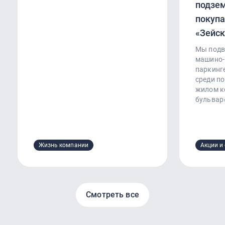
подзем
покупа
«Зейск
Мы подв
машино-
паркинге
среди по
жилом к
бульвар
Жизнь компании
Акции и
Смотреть все