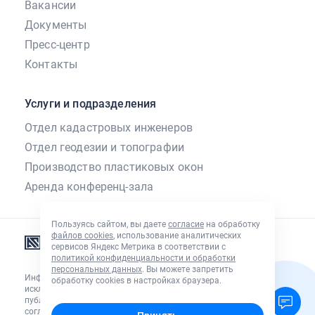
Вакансии
Документы
Пресс-центр
Контакты
Услуги и подразделения
Отдел кадастровых инженеров
Отдел геодезии и топографии
Производство пластиковых окон
Аренда конференц-зала
Пользуясь сайтом, вы даете
согласие
на обработку
файлов cookies
, использование аналитических
сервисов Яндекс Метрика в соответствии с
политикой конфиденциальности и обработки
персональных данных
. Вы можете запретить
Информация, размещенная на сайте, носит
обработку сookies в настройках браузера.
исключительно информационный характер
и не является
публичной офертой
согласно ст. 435, п. 2 ст. 437 ГК РФ.