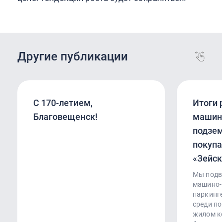
Другие публикации
С 170‑летием,
Итоги
Благовещенск!
машин
подзем
покупа
«Зейск
Мы подв
машино-
паркинге
среди по
жилом к